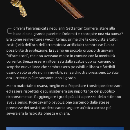
C
om’era l’arrampicata negli anni Settanta? Com’era, stare alla
base di una grande parete in Dolomiti e concepire una via nuova?
Era come reinventare i vecchi tempi, prima che la conquista a tutti i
costi (l’età dell’oro dell’arrampicata artificiale) sembrasse l’unica
possibilità di evoluzione. Eravamo un piccolo gruppo di giovani
"riformatori", che non avevano molto in comune con la mentalità
corrente. Senza essere influenzati dallo status quo cercavamo di
scoprire nuove linee che sembrassero possibili in libera e fattibili
usando solo protezioni rimovibili, senza chiodi a pressione. Lo stile
era il criterio più importante, non il grado.
Meno materiale si usava, meglio era. Rispettare i nostri predecessori
ed essere rispettati dagli insider era più importante del pubblico
riconoscimento. Raggiungere i gradi più alti al prezzo dello stile non
aveva senso. Ricercavamo l’evoluzione partendo dalle stesse
premesse dei nostri predecessori e seguire un’etica ancora più
severa era la risposta onesta e chiara.