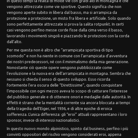
In questi tempi la realtà di molte vie con gradi alti in montagna è che
vengono attrezzate come vie sportive. Questo significa che non
vengono aperte subito in libera dal basso, ma si arrampica da
protezione a protezione, un misto fra libera e artificiale. Solo quando
sono perfettamente attrezzate si prova la salita rotpunkt. In certi
casi vengono perfino messe corde fisse dalla cima verso il basso,
lavorando i movimenti singoli e piazzando le protezioni con la corda
dall’alto.
Per me questa non è altro che “arrampicata sportiva di tipo
scomodo” e non ha niente in comune con l’arrampicata d’avventura
dei nostri predecessori, né con il minimalismo della mia generazione.
Nonostante ciò queste opere vengono pubblicizzate come
l’evoluzione e la nuova era dell’arrampicata in montagna. Sembra che
nessuno si chieda il senso di questo sviluppo. Esso ricorda
fortemente l’era oscura delle “Direttissime”, quando conquistare
l’impossibile con ogni mezzo aveva lo scopo di catturare l’interesse
del pubblico generale e di ottenere onori e medaglie dalle autorità. In
effetti è strano che la mentalità corrente sia ancora bloccata ai tempi
della tragedia dell’Eiger, nel 1936, e di altre epiche di eroica
sofferenza. L’unica differenza: gli “eroi” attuali rappresentano i loro
sponsor, invece di interessi nazionalistici.
In questo nuovo mondo alpinistico, spinto dal business, perfino i più
convinti oppositori del rischio vengono considerati eroi, appena