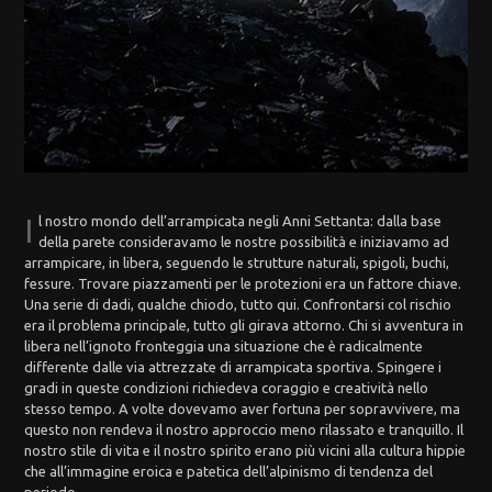
I
l nostro mondo dell’arrampicata negli Anni Settanta: dalla base
della parete consideravamo le nostre possibilità e iniziavamo ad
arrampicare, in libera, seguendo le strutture naturali, spigoli, buchi,
fessure. Trovare piazzamenti per le protezioni era un fattore chiave.
Una serie di dadi, qualche chiodo, tutto qui. Confrontarsi col rischio
era il problema principale, tutto gli girava attorno. Chi si avventura in
libera nell’ignoto fronteggia una situazione che è radicalmente
differente dalle via attrezzate di arrampicata sportiva. Spingere i
gradi in queste condizioni richiedeva coraggio e creatività nello
stesso tempo. A volte dovevamo aver fortuna per sopravvivere, ma
questo non rendeva il nostro approccio meno rilassato e tranquillo. Il
nostro stile di vita e il nostro spirito erano più vicini alla cultura hippie
che all’immagine eroica e patetica dell’alpinismo di tendenza del