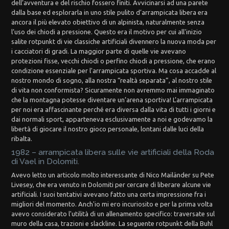
dell’avventura e del rischio fossero finiti. Avvicinarsi ad una parete
dalla base ed esplorarla in uno stile pulito d’arrampicata libera era
ancora il più elevato obiettivo di un alpinista, naturalmente senza
l’uso dei chiodi a pressione. Questo era il motivo per cui all'inizio
salite rotpunkt di vie classiche artificiali divennero la nuova moda per
i cacciatori di gradi. La maggior parte di quelle vie avevano
protezioni fisse, vecchi chiodi o perfino chiodi a pressione, che erano
condizione essenziale per l'arrampicata sportiva. Ma cosa accadde al
nostro mondo di sogno, alla nostra “realtà separata”, al nostro stile
di vita non conformista? Sicuramente non avremmo mai immaginato
che la montagna potesse diventare un’arena sportiva! L’arrampicata
per noi era affascinante perché era diversa dalla vita di tutti i giorni e
dai normali sport, apparteneva esclusivamente a noi e godevamo la
libertà di giocare il nostro gioco personale, lontani dalle luci della
ribalta.
1982 – arrampicata libera sulle vie artificiali della Roda
di Vael in Dolomiti.
Avevo letto un articolo molto interessante di Nico Mailänder su Pete
Livesey, che era venuto in Dolomiti per cercare di liberare alcune vie
artificiali. I suoi tentativi avevano fatto una certa impressione fra i
migliori del momento. Anch'io mi ero incuriosito e per la prima volta
avevo considerato l'utilità di un allenamento specifico: traversate sul
muro della casa, trazioni e slackline. La seguente rotpunkt della Buhl